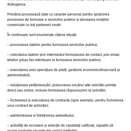
distrugerea.
Primăria procesează date cu caracter personal pentru sprijinirea
procesului de furnizare a serviciilor publice și derularea relațiilor
comerciale cu toți partenerii nostri.
În continuare sunt enumerate câteva situații:
– procesarea datelor pentru furnizarea serviciilor publice;
– colectarea datelor prin intermediul formularului de contact, prin email,
telefon și/sau fax referitoare la furnizarea serviciilor publice;
– executarea unei operațiuni de plată; gestiune economicofinanciară și
administrativă;
– soluționare petiții/sesizări; prelucrarea oricăror alte solicitări primite
direct sau online, inclusiv formularea răspunsurilor la solicitări;
– încheierea și executarea de contracte (spre exemplu: pentru încheierea
unui contract de achiziție);
– administrarea si întreținerea websiteului;
– activități de recrutare și selecție de candidați calificați, capabili să
ocupe posturile vacante din cadrul instituției;