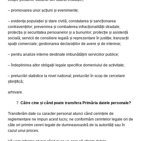
– promovarea unor acțiuni și evenimente;
– evidența populației și stare civilă; constatarea și sancționarea
contravențiilor; prevenirea și combaterea infracționalității stradale;
protecția și securitatea persoanelor și a bunurilor; protecție și asistență
socială; servicii de consiliere legală și reprezentare în justiție; tranzacții
spații comerciale; gestionarea declarațiilor de avere și de interese;
– pentru analize interne destinate imbunătățirii serviciilor publice;
– îndeplinirea altor obligații legale specifice domeniului de activitate;
– prelucrări statistice la nivel national; prelucrări în scop de cercetare
științifică;
arhivare.
Către cine și când poate transfera Primăria datele personale?
Transferăm date cu caracter personal atunci când cerințele de
reglementare ne impun acest lucru; ne conformăm cerintelor legale ori de
câte ori primim cereri legate de dumneavoastră de la autorități sau în
cazul unui proces.