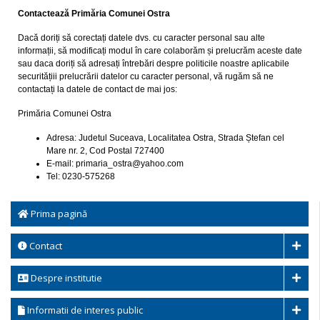
Contactează Primăria
Comunei Ostra
Dacă doriți să corectați datele dvs. cu caracter personal sau alte
informații, să modificați modul în care colaborăm și prelucrăm aceste date
sau daca doriți să adresați întrebări despre politicile noastre aplicabile
securitățiii prelucrării datelor cu caracter personal, vă rugăm să ne
contactați la datele de contact de mai jos:
Primăria Comunei Ostra
Adresa: Judetul Suceava, Localitatea Ostra, Strada Ștefan cel
Mare nr. 2, Cod Postal 727400
E-mail: primaria_ostra@yahoo.com
Tel: 0230-575268
Prima pagină
Contact
Despre institutie
Informatii de interes public