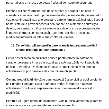
personal este un proces ce poate fi afectat de riscuri de securitate.
Primăria utilizează procedurile de securitate și garanțiile pe care le
consideră adecvate pentru protejarea datelor personale ale persoanelor
vizate, contribuabili sau alte persoane care le furnizează instituței. Scopul
nostru este de a preveni accesul neautorizat, de a menține acuratețea
datelor, de a asigura utilizarea adecvată a datelor și de a proteja datele
împotriva pierderii confidentialității, ștergerii, utilizării greșite sau
modificării informațiilor aflate sub controlul Primăriei.
Ce se întâmplă în cazul în care actualizăm prezenta politică
privind protecția datelor personale?
Există posibilitatea ca prezenta politică pentru protecția datelor cu
caracter personal să necesite actualizarea. Actualizările vor fi publicate
pe site-ul Primăria. Dacă modificările sunt substanțiale, vom anunța
actualizarea și prin canalele de comunicare obișnuite.
Continuarea utilizării de către dumneavoastră a serviciilor publice oferite
de Primăria Comunei Ostra după data intrării în vigoare a acestor
actualizări constituie acceptarea de către dumneavoastră a acestor
modificări.
Pentru a vă ușura efortul de examinare, vom publica versiunea și data de
intrare în vigoare în partea inferioara a documentului.