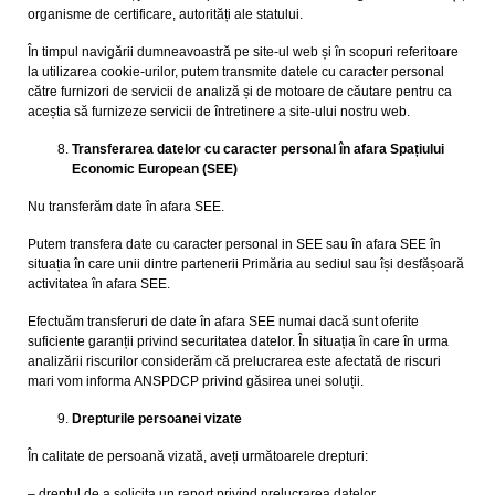
organisme de certificare, autorități ale statului.
În timpul navigării dumneavoastră pe site-ul web și în scopuri referitoare
la utilizarea cookie-urilor, putem transmite datele cu caracter personal
către furnizori de servicii de analiză și de motoare de căutare pentru ca
aceștia să furnizeze servicii de întretinere a site-ului nostru web.
Transferarea datelor cu caracter personal în afara Spațiului
Economic European (SEE)
Nu transferăm date în afara SEE.
Putem transfera date cu caracter personal in SEE sau în afara SEE în
situația în care unii dintre partenerii Primăria au sediul sau își desfășoară
activitatea în afara SEE.
Efectuăm transferuri de date în afara SEE numai dacă sunt oferite
suficiente garanții privind securitatea datelor. În situația în care în urma
analizării riscurilor considerăm că prelucrarea este afectată de riscuri
mari vom informa ANSPDCP privind găsirea unei soluții.
Drepturile persoanei vizate
În calitate de persoană vizată, aveți următoarele drepturi:
– dreptul de a solicita un raport privind prelucrarea datelor