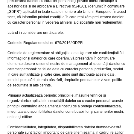
prelucrarea datelor cu caracter personal și privind libera circulație a
acestor date și de abrogare a Directivei 95/46/CE (denumit în continuare
„GDPR”), aplicabil în toate statele membre ale Uniunii Europene. În acest
sens, vă informăm privind condițiile în care realizăm prelucrarea datelor
cu caracter personal în vederea alinierii la dispozițiile noii reglementări.
Luând în considerare următoarele:
Cerintele Regulamentului nr. 679/2016/ GDPR
Cerințele de reglementare și obligațiile de asigurare ale confidențialitătii
informațiilor și datelor cu care operăm, vă prezentăm în continuare
elemente despre sistemul nostru de management al securității datelor cu
caracter personal: ce fel de date cu caracter personal prelucrăm, modul
în care sunt utilizate și către cine, unde sunt distribuite aceste date,
temeiul prelucării, durata păstrării, drepturile persoanelor vizate, politici
de securitate și alte cerințe.
Primaria actualizează periodic principiile, măsurile tehnice și
organizatorice aplicabile securității datelor cu caracter personal, aceste
principii conținând angajamentul nostru de a proteja confidențialitatea,
integritatea, disponibilitatea datelor contribuabililor și partenerilor noștri,
online și offline.
Confidențialitatea, integritatea, disponibilitatea datelor dumneavoastră
personale sunt factori importanți de care ținem seama în cadrul relațiilor