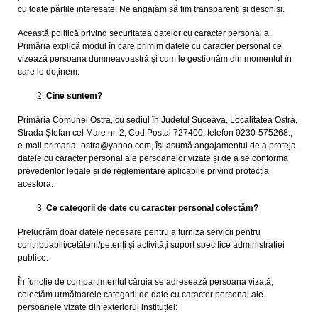
cu toate părțile interesate. Ne angajăm să fim transparenți și deschiși.
Această politică privind securitatea datelor cu caracter personal a
Primăria explică modul în care primim datele cu caracter personal ce
vizează persoana dumneavoastră și cum le gestionăm din momentul în
care le deținem.
Cine suntem?
Primăria Comunei Ostra, cu sediul în Judetul Suceava, Localitatea Ostra,
Strada Ștefan cel Mare nr. 2, Cod Postal 727400, telefon 0230-575268.,
e-mail primaria_ostra@yahoo.com, își asumă angajamentul de a proteja
datele cu caracter personal ale persoanelor vizate și de a se conforma
prevederilor legale și de reglementare aplicabile privind protecția
acestora.
Ce categorii de date cu caracter personal colectăm?
Prelucrăm doar datele necesare pentru a furniza servicii pentru
contribuabili/cetăteni/petenți și activități suport specifice administratiei
publice.
În funcție de compartimentul căruia se adresează persoana vizată,
colectăm următoarele categorii de date cu caracter personal ale
persoanele vizate din exteriorul instituției: