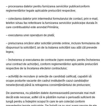
– procesarea datelor pentru furnizarea serviciilor publice/conform
reglementărilor legale aplicabile prelucrării respective;
– colectarea datelor prin intermediul formularului de contact, prin e-mail,
telefon si/sau fax referitoare la furnizarea serviciilor publice/pe durata în
care contribuabilul este arondat Primăria;
– executarea unei operațiuni de plată;
– prelucrarea oricăror altor solicitări primite online, inclusiv formularea de
răspunsuri la solicitări/1 an de la tratarea solicitării sau atât cât prevede
legea;
– încheierea și executarea de contracte (spre exemplu: pentru încheierea
unui contract de achiziție), conform reglementărilor aplicabile prelucrării
respective de la încetarea efectelor contractului;
– activități de recrutare și selecție de candidați calificați, capabili să
ocupe posturile vacante din cadrul instituției/în cazul candidaților
neselecționați pănă la retragerea consimțământului de prelucrare;
De asemenea, nu păstrăm datele dumneavoastră personale mai mult
decât este necesar, astfel că le păstrăm numai o perioadă suficient de
lungă pentru a îndeplini scopul în care le-am colectat conform
prevederilor legale aplicabile. De îndată ce nu mai avem nevoie de ele,