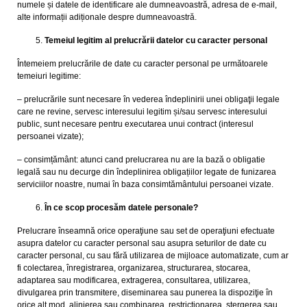
numele și datele de identificare ale dumneavoastră, adresa de e-mail,
alte informații adiționale despre dumneavoastră.
Temeiul legitim al prelucrării datelor cu caracter personal
Întemeiem prelucrările de date cu caracter personal pe următoarele
temeiuri legitime:
– prelucrările sunt necesare în vederea îndeplinirii unei obligaţii legale
care ne revine, servesc interesului legitim și/sau servesc interesului
public, sunt necesare pentru executarea unui contract (interesul
persoanei vizate);
– consimțământ: atunci cand prelucrarea nu are la bază o obligatie
legală sau nu decurge din îndeplinirea obligațiilor legate de funizarea
serviciilor noastre, numai în baza consimtământului persoanei vizate.
În ce scop procesăm datele personale?
Prelucrare înseamnă orice operaţiune sau set de operaţiuni efectuate
asupra datelor cu caracter personal sau asupra seturilor de date cu
caracter personal, cu sau fără utilizarea de mijloace automatizate, cum ar
fi colectarea, înregistrarea, organizarea, structurarea, stocarea,
adaptarea sau modificarea, extragerea, consultarea, utilizarea,
divulgarea prin transmitere, diseminarea sau punerea la dispoziţie în
orice alt mod, alinierea sau combinarea, restricţionarea, ştergerea sau