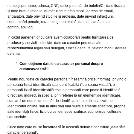
nume și prenume, adresa, CNP, serie și număr de buletin/CI, date fiscale
și date bunuri imobile, numărul de telefon mobil, adresa de email,
angajatori, date privind studiile și profesia, date privind infracțiuni,
condamnări penale, cazier, originea etnică, date de sanătate ale
contribuabililor;
în cazul partenerilor cu care avem colaborări pentru furnizarea de
produse și servicii, colectăm date cu caracter personal ale
reprezentanților legali sau delegați, funcția deținută, telefon mobil, adresa
de email.
Cum obținem datele cu caracter personal despre
dumneavoastră?
Pentru noi, “date cu caracter personal” înseamnă orice informaţii privind o
persoană fizică identificată sau identificabilă (“persoana vizată”); o
persoană fizică identificabilă este o persoană care poate fi identificată,
direct sau indirect, în special prin referire la un element de identificare,
cum ar fi un nume, un număr de identificare, date de localizare, un
identificator online, sau la unul sau mai multe elemente specifice, propriei
sale identităţi fizice, fiziologice, genetice, psihice, economice, culturale
sau sociale.
Orice date care nu se încadrează în această definiție constituie „date fără
caracter personal”.