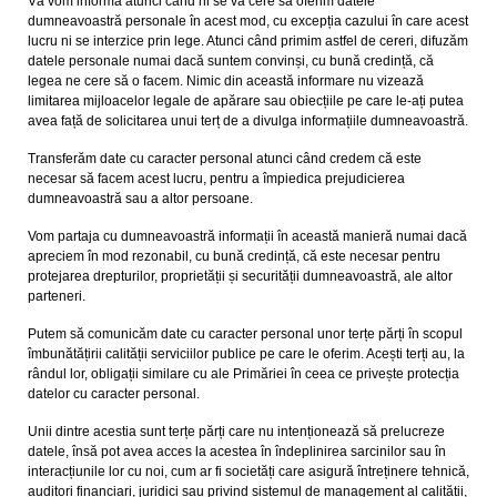
Vă vom informa atunci când ni se va cere să oferim datele
dumneavoastră personale în acest mod, cu excepția cazului în care acest
lucru ni se interzice prin lege. Atunci când primim astfel de cereri, difuzăm
datele personale numai dacă suntem convinși, cu bună credință, că
legea ne cere să o facem. Nimic din această informare nu vizează
limitarea mijloacelor legale de apărare sau obiecțiile pe care le-ați putea
avea față de solicitarea unui terț de a divulga informațiile dumneavoastră.
Transferăm date cu caracter personal atunci când credem că este
necesar să facem acest lucru, pentru a împiedica prejudicierea
dumneavoastră sau a altor persoane.
Vom partaja cu dumneavoastră informații în această manieră numai dacă
apreciem în mod rezonabil, cu bună credință, că este necesar pentru
protejarea drepturilor, proprietății și securității dumneavoastră, ale altor
parteneri.
Putem să comunicăm date cu caracter personal unor terțe părți în scopul
îmbunătățirii calității serviciilor publice pe care le oferim. Acești terți au, la
rândul lor, obligații similare cu ale Primăriei în ceea ce privește protecția
datelor cu caracter personal.
Unii dintre acestia sunt terțe părți care nu intenționează să prelucreze
datele, însă pot avea acces la acestea în îndeplinirea sarcinilor sau în
interacțiunile lor cu noi, cum ar fi societăți care asigură întreținere tehnică,
auditori financiari, juridici sau privind sistemul de management al calității,