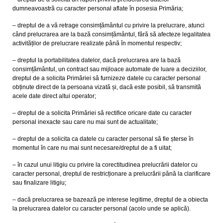
dumneavoastră cu caracter personal aflate în posesia Primăria;
– dreptul de a vă retrage consimțământul cu privire la prelucrare, atunci
când prelucrarea are la bază consimțământul, fără să afecteze legalitatea
activităților de prelucrare realizate până în momentul respectiv;
– dreptul la portabilitatea datelor, dacă prelucrarea are la bază
consimțământul, un contract sau mijloace automate de luare a deciziilor,
dreptul de a solicita Primăriei să furnizeze datele cu caracter personal
obținute direct de la persoana vizată și, dacă este posibil, să transmită
acele date direct altui operator;
– dreptul de a solicita Primăriei să rectifice oricare date cu caracter
personal inexacte sau care nu mai sunt de actualitate;
– dreptul de a solicita ca datele cu caracter personal să fie șterse în
momentul în care nu mai sunt necesare/dreptul de a fi uitat;
– în cazul unui litigiu cu privire la corectitudinea prelucrării datelor cu
caracter personal, dreptul de restricționare a prelucrării până la clarificare
sau finalizare litigiu;
– dacă prelucrarea se bazează pe interese legitime, dreptul de a obiecta
la prelucrarea datelor cu caracter personal (acolo unde se aplică).