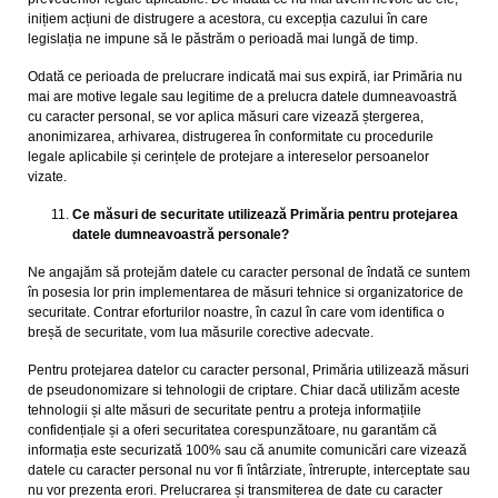
inițiem acțiuni de distrugere a acestora, cu excepția cazului în care
legislația ne impune să le păstrăm o perioadă mai lungă de timp.
Odată ce perioada de prelucrare indicată mai sus expiră, iar Primăria nu
mai are motive legale sau legitime de a prelucra datele dumneavoastră
cu caracter personal, se vor aplica măsuri care vizează ștergerea,
anonimizarea, arhivarea, distrugerea în conformitate cu procedurile
legale aplicabile și cerințele de protejare a intereselor persoanelor
vizate.
Ce măsuri de securitate utilizează Primăria pentru protejarea
datele dumneavoastră personale?
Ne angajăm să protejăm datele cu caracter personal de îndată ce suntem
în posesia lor prin implementarea de măsuri tehnice si organizatorice de
securitate. Contrar eforturilor noastre, în cazul în care vom identifica o
breșă de securitate, vom lua măsurile corective adecvate.
Pentru protejarea datelor cu caracter personal, Primăria utilizează măsuri
de pseudonomizare si tehnologii de criptare. Chiar dacă utilizăm aceste
tehnologii și alte măsuri de securitate pentru a proteja informațiile
confidențiale și a oferi securitatea corespunzătoare, nu garantăm că
informația este securizată 100% sau că anumite comunicări care vizează
datele cu caracter personal nu vor fi întârziate, întrerupte, interceptate sau
nu vor prezenta erori. Prelucrarea și transmiterea de date cu caracter