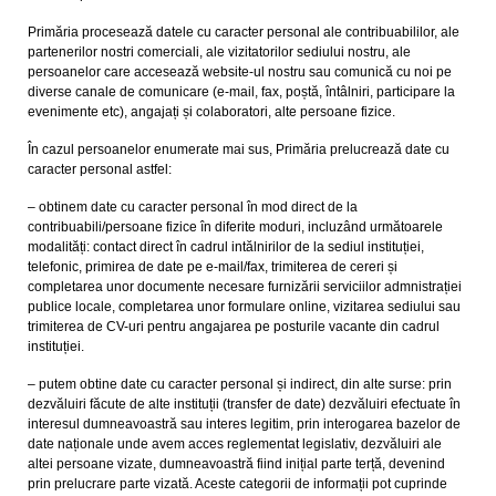
Primăria procesează datele cu caracter personal ale contribuabililor, ale
partenerilor nostri comerciali, ale vizitatorilor sediului nostru, ale
persoanelor care accesează website-ul nostru sau comunică cu noi pe
diverse canale de comunicare (e-mail, fax, poștă, întâlniri, participare la
evenimente etc), angajați și colaboratori, alte persoane fizice.
În cazul persoanelor enumerate mai sus, Primăria prelucrează date cu
caracter personal astfel:
– obtinem date cu caracter personal în mod direct de la
contribuabili/persoane fizice în diferite moduri, incluzând următoarele
modalități: contact direct în cadrul intălnirilor de la sediul instituției,
telefonic, primirea de date pe e-mail/fax, trimiterea de cereri și
completarea unor documente necesare furnizării serviciilor admnistrației
publice locale, completarea unor formulare online, vizitarea sediului sau
trimiterea de CV-uri pentru angajarea pe posturile vacante din cadrul
instituției.
– putem obtine date cu caracter personal și indirect, din alte surse: prin
dezvăluiri făcute de alte instituții (transfer de date) dezvăluiri efectuate în
interesul dumneavoastră sau interes legitim, prin interogarea bazelor de
date naționale unde avem acces reglementat legislativ, dezvăluiri ale
altei persoane vizate, dumneavoastră fiind inițial parte terță, devenind
prin prelucrare parte vizată. Aceste categorii de informații pot cuprinde