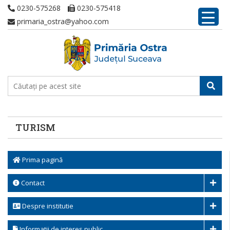
0230-575268
0230-575418
primaria_ostra@yahoo.com
TURISM
Prima pagină
Contact
Despre institutie
Informatii de interes public