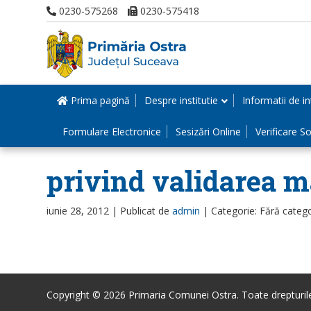
0230-575268
0230-575418
Prima pagină
Despre institutie
Informatii de in
Formulare Electronice
Sesizări Online
Verificare Sol
privind validarea m
iunie 28, 2012 |
Publicat de
admin
|
Categorie: Fără categ
Copyright © 2026 Primaria Comunei Ostra. Toate drepturile