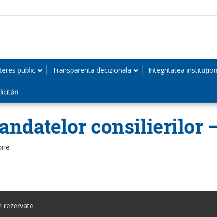
teres public
Transparenta decizionala
Integritatea instituțio
icitări
andatelor consilierilor 
orie
 rezervate.