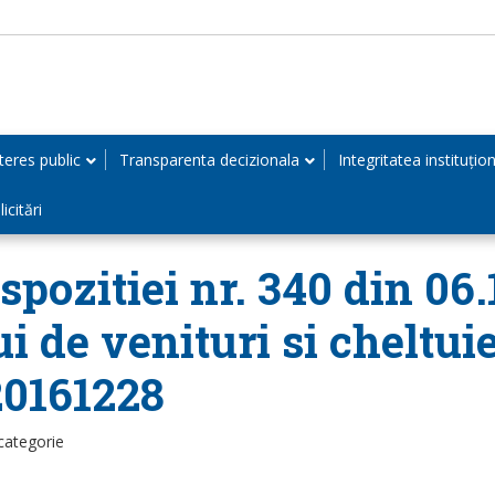
teres public
Transparenta decizionala
Integritatea instituțio
icitări
spozitiei nr. 340 din 06
ui de venituri si cheltui
20161228
categorie