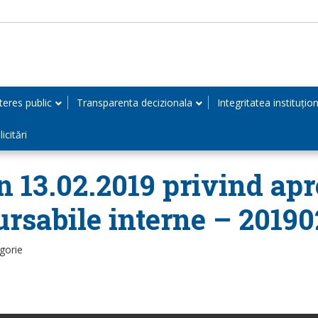
teres public
Transparenta decizionala
Integritatea instituțio
icitări
n 13.02.2019 privind apr
ursabile interne – 20190
gorie