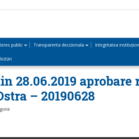
teres public
Transparenta decizionala
Integritatea instituțio
icitări
din 28.06.2019 aprobare
Ostra – 20190628
gorie