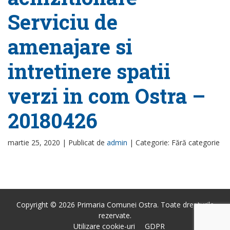
Serviciu de
amenajare si
intretinere spatii
verzi in com Ostra –
20180426
martie 25, 2020 |
Publicat de
admin
|
Categorie: Fără categorie
Copyright © 2026 Primaria Comunei Ostra. Toate drepturile
rezervate.
Utilizare cookie-uri
GDPR