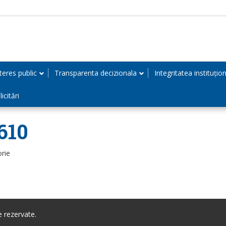
teres public
Transparenta decizionala
Integritatea instituțio
icitări
610
orie
 rezervate.