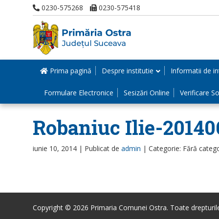
0230-575268
0230-575418
Prima pagină
Despre institutie
Informatii de in
Formulare Electronice
Sesizări Online
Verificare Sol
Robaniuc Ilie-20140
iunie 10, 2014 |
Publicat de
admin
|
Categorie: Fără categ
Copyright © 2026 Primaria Comunei Ostra. Toate drepturile