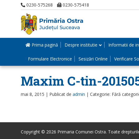
0230-575268
0230-575418
Prima pagină
Despre institutie
Informatii de in
Formulare Electronice
Sesizări Online
Verificare Sol
Maxim C-tin-20150
mai 8, 2015 |
Publicat de
admin
|
Categorie: Fără categori
Copyright © 2026 Primaria Comunei Ostra. Toate drepturile