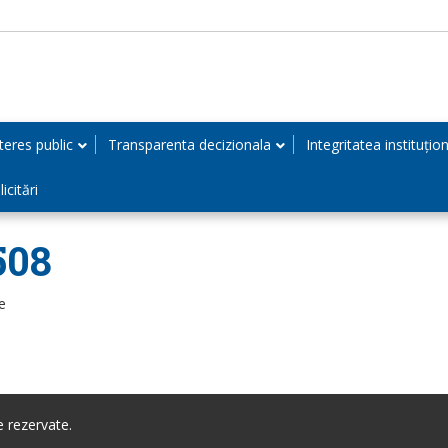
teres public
Transparenta decizionala
Integritatea instituțio
icitări
508
e
 rezervate.