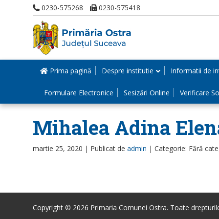
0230-575268
0230-575418
Prima pagină
Despre institutie
Informatii de in
Formulare Electronice
Sesizări Online
Verificare Sol
Mihalea Adina Elen
martie 25, 2020 |
Publicat de
admin
|
Categorie: Fără cate
Copyright © 2026 Primaria Comunei Ostra. Toate drepturile