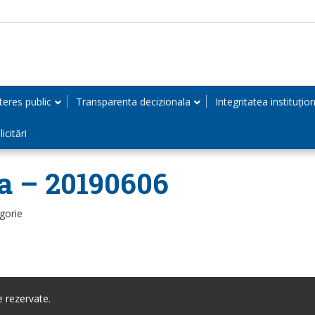
teres public
Transparenta decizionala
Integritatea instituțio
icitări
a – 20190606
gorie
 rezervate.