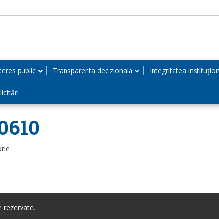
teres public
Transparenta decizionala
Integritatea instituțio
icitări
0610
orie
 rezervate.