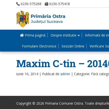
0230-575268
0230-575418
Prima pagină
Despre institutie
Informatii de in
Formulare Electronice
Sesizări Online
Verificare Sol
Maxim C-tin – 2014
iunie 10, 2014 |
Publicat de
admin
|
Categorie: Fără categ
Copyright © 2026 Primaria Comunei Ostra. Toate drepturile