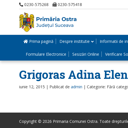
0230-575268
0230-575418
Prima pagină
Despre institutie
Informatii de in
Formulare Electronice
Sesizări Online
Verificare Sol
Grigoras Adina Elen
iunie 12, 2015 |
Publicat de
admin
|
Categorie: Fără categ
Copyright © 2026 Primaria Comunei Ostra. Toate drepturile