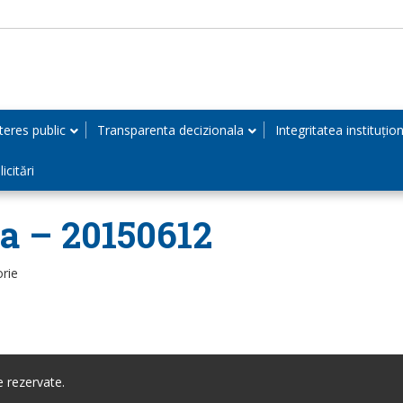
teres public
Transparenta decizionala
Integritatea instituțio
icitări
a – 20150612
orie
 rezervate.