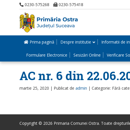
0230-575268
0230-575418
Prima pagină
Despre institutie
Informatii de in
Formulare Electronice
Sesizări Online
Verificare Sol
AC nr. 6 din 22.06.2
martie 25, 2020 |
Publicat de
admin
|
Categorie: Fără cate
Copyright © 2026 Primaria Comunei Ostra. Toate drepturile