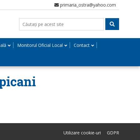
primaria_ostra@yahoo.com
nală
Monitorul Oficial Local
Contact
lpicani
Utilizare cookie-uri
GDPR