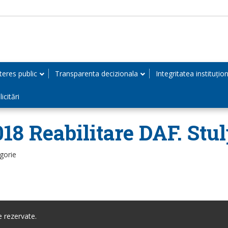
teres public
Transparenta decizionala
Integritatea instituțio
icitări
018 Reabilitare DAF. Stu
gorie
 rezervate.