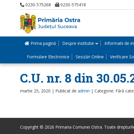
0230-575268
0230-575418
Prima pagină
Despre institutie
Informatii de in
Formulare Electronice
Sesizări Online
Verificare Sol
C.U. nr. 8 din 30.05
martie 25, 2020 |
Publicat de
admin
|
Categorie: Fără cate
Copyright © 2026 Primaria Comunei Ostra. Toate drepturile