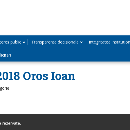
teres public
Transparenta decizionala
Integritatea instituțio
icitări
.2018 Oros Ioan
gorie
 rezervate.