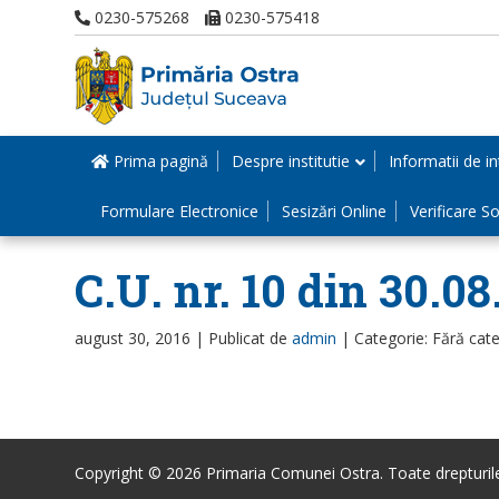
0230-575268
0230-575418
Prima pagină
Despre institutie
Informatii de in
Formulare Electronice
Sesizări Online
Verificare Sol
C.U. nr. 10 din 30.0
august 30, 2016 |
Publicat de
admin
|
Categorie: Fără cat
Copyright © 2026 Primaria Comunei Ostra. Toate drepturile