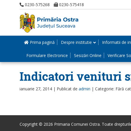
0230-575268
0230-575418
Prima pagină
Despre institutie
Informatii de in
Formulare Electronice
Sesizări Online
Verificare Sol
Indicatori venituri s
ianuarie 27, 2014 |
Publicat de
admin
|
Categorie: Fără ca
Copyright © 2026 Primaria Comunei Ostra. Toate drepturile