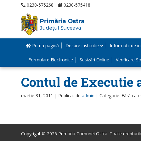
0230-575268
0230-575418
Prima pagină
Despre institutie
Informatii de in
Formulare Electronice
Sesizări Online
Verificare Sol
Contul de Executie a
martie 31, 2011 |
Publicat de
admin
|
Categorie: Fără cate
Copyright © 2026 Primaria Comunei Ostra. Toate drepturile