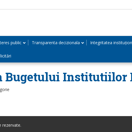
teres public
Transparenta decizionala
Integritatea instituțio
icitări
 Bugetului Institutiilor 
gorie
 rezervate.