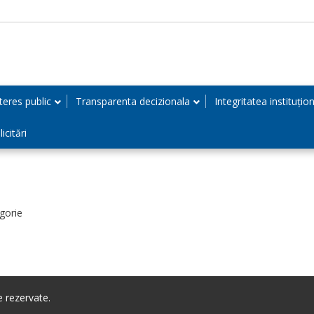
teres public
Transparenta decizionala
Integritatea instituțio
icitări
gorie
 rezervate.