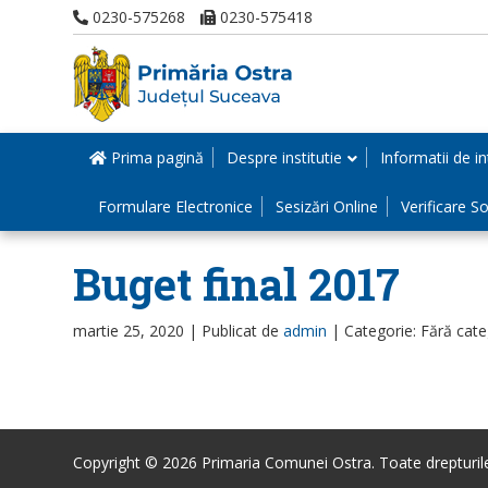
0230-575268
0230-575418
Prima pagină
Despre institutie
Informatii de in
Formulare Electronice
Sesizări Online
Verificare Sol
Buget final 2017
martie 25, 2020 |
Publicat de
admin
|
Categorie: Fără cate
Copyright © 2026 Primaria Comunei Ostra. Toate drepturile