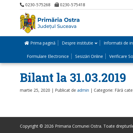
0230-575268
0230-575418
Prima pagină
Despre institutie
Informatii de in
Formulare Electronice
Sesizări Online
Verificare Sol
Bilant la 31.03.2019
martie 25, 2020 |
Publicat de
admin
|
Categorie: Fără cate
Copyright © 2026 Primaria Comunei Ostra. Toate drepturile