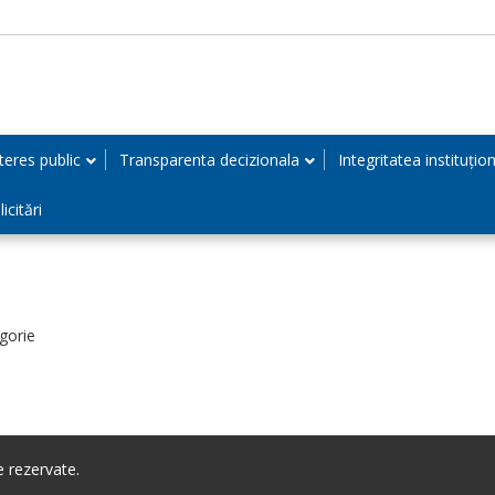
teres public
Transparenta decizionala
Integritatea instituțio
icitări
gorie
 rezervate.